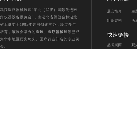
武汉医疗器械展即“湖北（武汉）国际先进医
展会简介
主
疗仪器设备展览会”，由湖北省贸促会和湖北
组织架构
历
省卫健委于
1985
年共同创建主办，经过多年
培育，该展会举办的
医展
、
医疗器械展
等已成
快速链接
为华中地区历史悠久、医疗行业知名的专业例
品牌展商
观
会。
咨询电话：027-85724905 公司